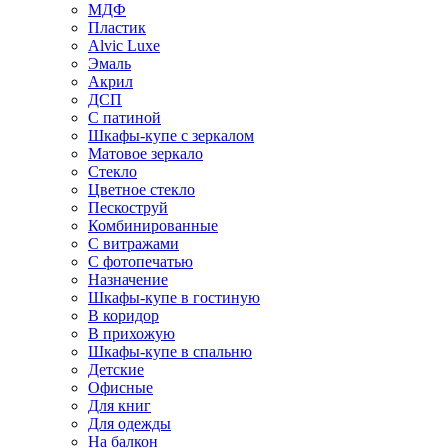
МДФ
Пластик
Alvic Luxe
Эмаль
Акрил
ДСП
С патиной
Шкафы-купе с зеркалом
Матовое зеркало
Стекло
Цветное стекло
Пескоструй
Комбинированные
С витражами
С фотопечатью
Назначение
Шкафы-купе в гостиную
В коридор
В прихожую
Шкафы-купе в спальню
Детские
Офисные
Для книг
Для одежды
На балкон