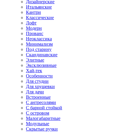
Дизайнерские
Итальянские
Кантри
Классические
Лофт
Модерн
Прованс
Неоклассика
Минимализм
Под старину
Скандинавские
Элитные
Эксклюзивные
Хай-тек
Особенности
Для студии
Для хрущевки
Для дачи
Встроенные
С антресолями
С барной стойкой
С островом
Малогабаритные
Модульные
Скрытые ручки