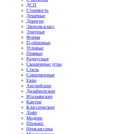
ДСП
Стоимость
Дешевые
Дорогие
Эконом-класс
Элитные
Форма
П-образные
Угловые
Прямые
Радиусные
Скошенные углы
Стиль
Современные
Евро
Английские
Дизайнерские
Итальянские
Кантри
Классические
Лофт
Модерн
Прованс
Неоклассика