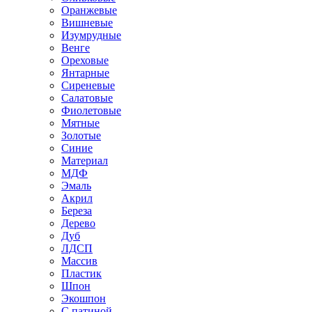
Оранжевые
Вишневые
Изумрудные
Венге
Ореховые
Янтарные
Сиреневые
Салатовые
Фиолетовые
Мятные
Золотые
Синие
Материал
МДФ
Эмаль
Акрил
Береза
Дерево
Дуб
ЛДСП
Массив
Пластик
Шпон
Экошпон
С патиной