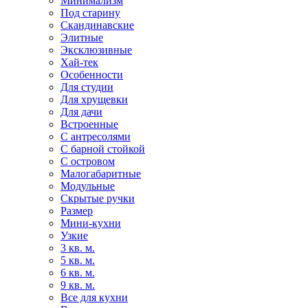
Минимализм
Под старину
Скандинавские
Элитные
Эксклюзивные
Хай-тек
Особенности
Для студии
Для хрущевки
Для дачи
Встроенные
С антресолями
С барной стойкой
С островом
Малогабаритные
Модульные
Скрытые ручки
Размер
Мини-кухни
Узкие
3 кв. м.
5 кв. м.
6 кв. м.
9 кв. м.
Все для кухни