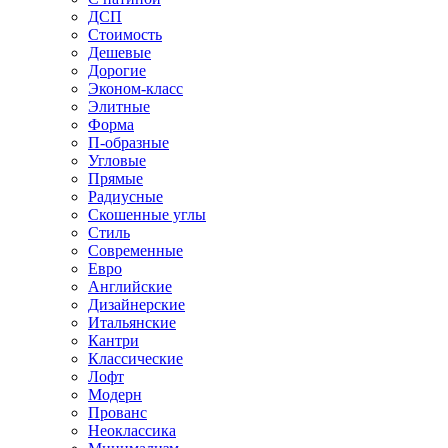
ДСП
Стоимость
Дешевые
Дорогие
Эконом-класс
Элитные
Форма
П-образные
Угловые
Прямые
Радиусные
Скошенные углы
Стиль
Современные
Евро
Английские
Дизайнерские
Итальянские
Кантри
Классические
Лофт
Модерн
Прованс
Неоклассика