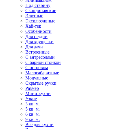
Минимализм
Под старину
Скандинавские
Элитные
Эксклюзивные
Хай-тек
Особенности
Для студии
Для хрущевки
Для дачи
Встроенные
С антресолями
С барной стойкой
С островом
Малогабаритные
Модульные
Скрытые ручки
Размер
Мини-кухни
Узкие
3 кв. м.
5 кв. м.
6 кв. м.
9 кв. м.
Все для кухни