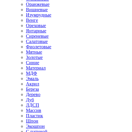
Оранжевые
Вишневые
Изумрудные
Венге
Ореховые
Янтарные
Сиреневые
Салатовые
Фиолетовые
Мятные
Золотые
Синие
Материал
МДФ
Эмаль
Акрил
Береза
Дерево
Дуб
ЛДСП
Массив
Пластик
Шпон
Экошпон
С патиной