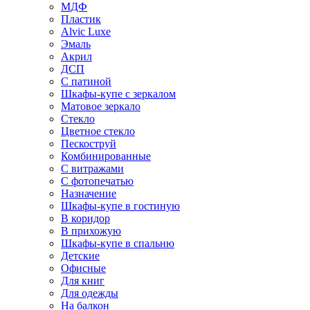
МДФ
Пластик
Alvic Luxe
Эмаль
Акрил
ДСП
С патиной
Шкафы-купе с зеркалом
Матовое зеркало
Стекло
Цветное стекло
Пескоструй
Комбинированные
С витражами
С фотопечатью
Назначение
Шкафы-купе в гостиную
В коридор
В прихожую
Шкафы-купе в спальню
Детские
Офисные
Для книг
Для одежды
На балкон