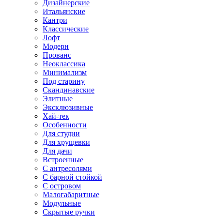
Дизайнерские
Итальянские
Кантри
Классические
Лофт
Модерн
Прованс
Неоклассика
Минимализм
Под старину
Скандинавские
Элитные
Эксклюзивные
Хай-тек
Особенности
Для студии
Для хрущевки
Для дачи
Встроенные
С антресолями
С барной стойкой
С островом
Малогабаритные
Модульные
Скрытые ручки