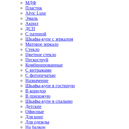
МДФ
Пластик
Alvic Luxe
Эмаль
Акрил
ДСП
С патиной
Шкафы-купе с зеркалом
Матовое зеркало
Стекло
Цветное стекло
Пескоструй
Комбинированные
С витражами
С фотопечатью
Назначение
Шкафы-купе в гостиную
В коридор
В прихожую
Шкафы-купе в спальню
Детские
Офисные
Для книг
Для одежды
На балкон