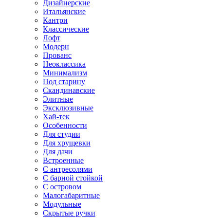
Дизайнерские
Итальянские
Кантри
Классические
Лофт
Модерн
Прованс
Неоклассика
Минимализм
Под старину
Скандинавские
Элитные
Эксклюзивные
Хай-тек
Особенности
Для студии
Для хрущевки
Для дачи
Встроенные
С антресолями
С барной стойкой
С островом
Малогабаритные
Модульные
Скрытые ручки