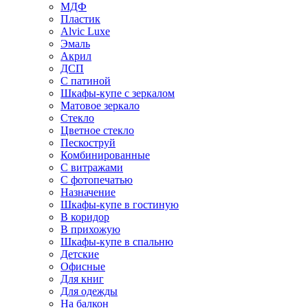
МДФ
Пластик
Alvic Luxe
Эмаль
Акрил
ДСП
С патиной
Шкафы-купе с зеркалом
Матовое зеркало
Стекло
Цветное стекло
Пескоструй
Комбинированные
С витражами
С фотопечатью
Назначение
Шкафы-купе в гостиную
В коридор
В прихожую
Шкафы-купе в спальню
Детские
Офисные
Для книг
Для одежды
На балкон