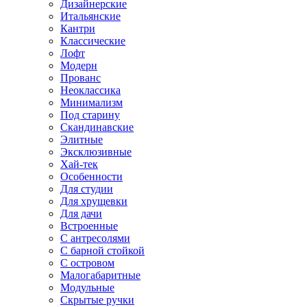
Дизайнерские
Итальянские
Кантри
Классические
Лофт
Модерн
Прованс
Неоклассика
Минимализм
Под старину
Скандинавские
Элитные
Эксклюзивные
Хай-тек
Особенности
Для студии
Для хрущевки
Для дачи
Встроенные
С антресолями
С барной стойкой
С островом
Малогабаритные
Модульные
Скрытые ручки