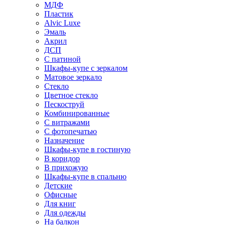
МДФ
Пластик
Alvic Luxe
Эмаль
Акрил
ДСП
С патиной
Шкафы-купе с зеркалом
Матовое зеркало
Стекло
Цветное стекло
Пескоструй
Комбинированные
С витражами
С фотопечатью
Назначение
Шкафы-купе в гостиную
В коридор
В прихожую
Шкафы-купе в спальню
Детские
Офисные
Для книг
Для одежды
На балкон