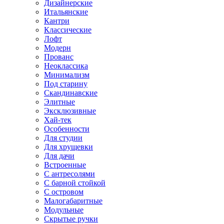
Дизайнерские
Итальянские
Кантри
Классические
Лофт
Модерн
Прованс
Неоклассика
Минимализм
Под старину
Скандинавские
Элитные
Эксклюзивные
Хай-тек
Особенности
Для студии
Для хрущевки
Для дачи
Встроенные
С антресолями
С барной стойкой
С островом
Малогабаритные
Модульные
Скрытые ручки