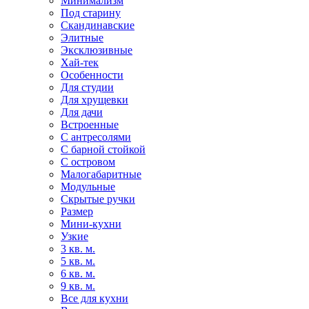
Минимализм
Под старину
Скандинавские
Элитные
Эксклюзивные
Хай-тек
Особенности
Для студии
Для хрущевки
Для дачи
Встроенные
С антресолями
С барной стойкой
С островом
Малогабаритные
Модульные
Скрытые ручки
Размер
Мини-кухни
Узкие
3 кв. м.
5 кв. м.
6 кв. м.
9 кв. м.
Все для кухни