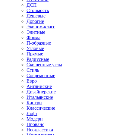
ДСП
Стоимость
Дешевые
Дорогие
Эконом-класс
Элитные
Форма
П-образные
Угловые
Прямые
Радиусные
Скошенные углы
Стиль
Современные
Евро
Английские
Дизайнерские
Итальянские
Кантри
Классические
Лофт
Модерн
Прованс
Неоклассика