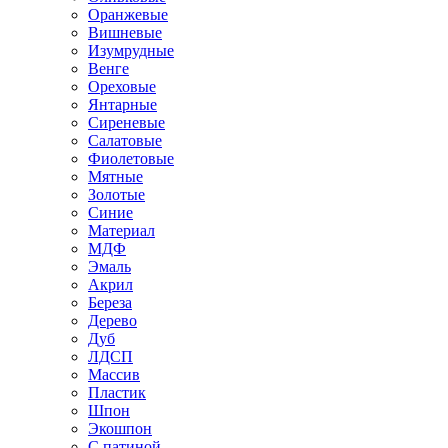
Оранжевые
Вишневые
Изумрудные
Венге
Ореховые
Янтарные
Сиреневые
Салатовые
Фиолетовые
Мятные
Золотые
Синие
Материал
МДФ
Эмаль
Акрил
Береза
Дерево
Дуб
ЛДСП
Массив
Пластик
Шпон
Экошпон
С патиной