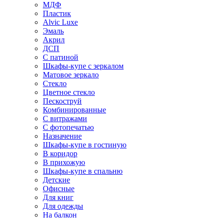
МДФ
Пластик
Alvic Luxe
Эмаль
Акрил
ДСП
С патиной
Шкафы-купе с зеркалом
Матовое зеркало
Стекло
Цветное стекло
Пескоструй
Комбинированные
С витражами
С фотопечатью
Назначение
Шкафы-купе в гостиную
В коридор
В прихожую
Шкафы-купе в спальню
Детские
Офисные
Для книг
Для одежды
На балкон