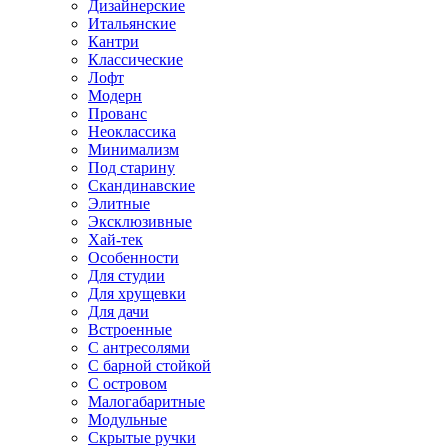
Дизайнерские
Итальянские
Кантри
Классические
Лофт
Модерн
Прованс
Неоклассика
Минимализм
Под старину
Скандинавские
Элитные
Эксклюзивные
Хай-тек
Особенности
Для студии
Для хрущевки
Для дачи
Встроенные
С антресолями
С барной стойкой
С островом
Малогабаритные
Модульные
Скрытые ручки