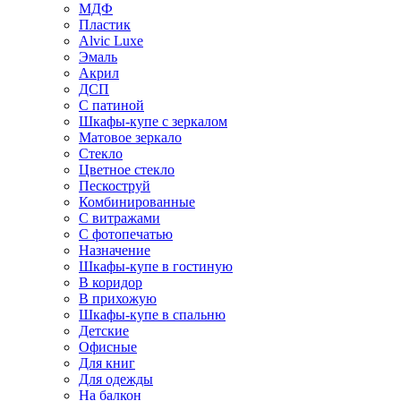
МДФ
Пластик
Alvic Luxe
Эмаль
Акрил
ДСП
С патиной
Шкафы-купе с зеркалом
Матовое зеркало
Стекло
Цветное стекло
Пескоструй
Комбинированные
С витражами
С фотопечатью
Назначение
Шкафы-купе в гостиную
В коридор
В прихожую
Шкафы-купе в спальню
Детские
Офисные
Для книг
Для одежды
На балкон