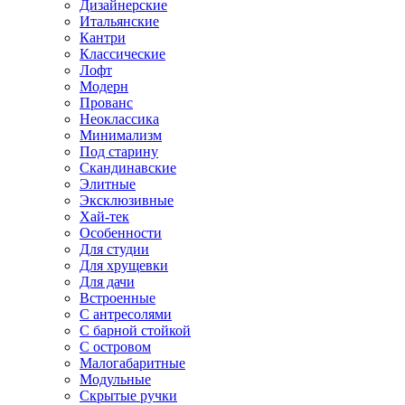
Дизайнерские
Итальянские
Кантри
Классические
Лофт
Модерн
Прованс
Неоклассика
Минимализм
Под старину
Скандинавские
Элитные
Эксклюзивные
Хай-тек
Особенности
Для студии
Для хрущевки
Для дачи
Встроенные
С антресолями
С барной стойкой
С островом
Малогабаритные
Модульные
Скрытые ручки