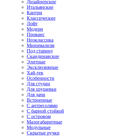
Дизайнерские
Итальянские
Кантри
Классические
Лофт
Модерн
Прованс
Неоклассика
Минимализм
Под старину
Скандинавские
Элитные
Эксклюзивные
Хай-тек
Особенности
Для студии
Для хрущевки
Для дачи
Встроенные
С антресолями
С барной стойкой
С островом
Малогабаритные
Модульные
Скрытые ручки