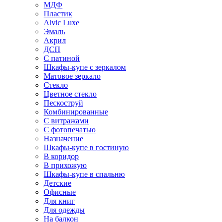
МДФ
Пластик
Alvic Luxe
Эмаль
Акрил
ДСП
С патиной
Шкафы-купе с зеркалом
Матовое зеркало
Стекло
Цветное стекло
Пескоструй
Комбинированные
С витражами
С фотопечатью
Назначение
Шкафы-купе в гостиную
В коридор
В прихожую
Шкафы-купе в спальню
Детские
Офисные
Для книг
Для одежды
На балкон