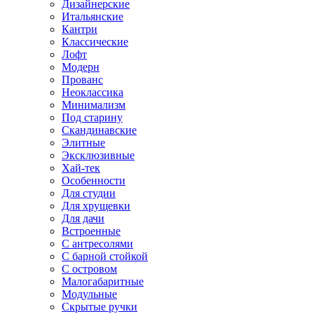
Дизайнерские
Итальянские
Кантри
Классические
Лофт
Модерн
Прованс
Неоклассика
Минимализм
Под старину
Скандинавские
Элитные
Эксклюзивные
Хай-тек
Особенности
Для студии
Для хрущевки
Для дачи
Встроенные
С антресолями
С барной стойкой
С островом
Малогабаритные
Модульные
Скрытые ручки