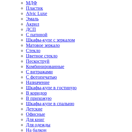
МДФ
Пластик
Alvic Luxe
Эмаль
Акрил
ДСП
С патиной
Шкафы-купе с зеркалом
Матовое зеркало
Стекло
Цветное стекло
Пескоструй
Комбинированные
С витражами
С фотопечатью
Назначение
Шкафы-купе в гостиную
В коридор
В прихожую
Шкафы-купе в спальню
Детские
Офисные
Для книг
Для одежды
На балкон