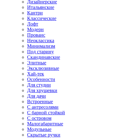
Дизайнерские
Итальянские
Кантри
Классические
Лофт
Модерн
Прованс
Неоклассика
Минимализм
Под старину
Скандинавские
Элитные
Эксклюзивные
Хай-тек
Особенности
Для студии
Для хрущевки
Для дачи
Встроенные
С антресолями
С барной стойкой
С островом
Малогабаритные
Модульные
Скрытые ручки