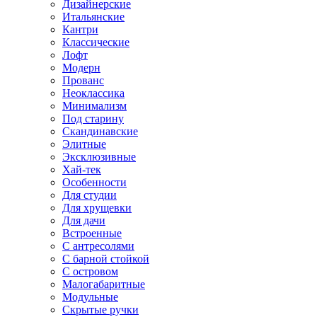
Дизайнерские
Итальянские
Кантри
Классические
Лофт
Модерн
Прованс
Неоклассика
Минимализм
Под старину
Скандинавские
Элитные
Эксклюзивные
Хай-тек
Особенности
Для студии
Для хрущевки
Для дачи
Встроенные
С антресолями
С барной стойкой
С островом
Малогабаритные
Модульные
Скрытые ручки