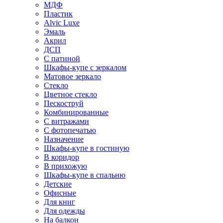
МДФ
Пластик
Alvic Luxe
Эмаль
Акрил
ДСП
С патиной
Шкафы-купе с зеркалом
Матовое зеркало
Стекло
Цветное стекло
Пескоструй
Комбинированные
С витражами
С фотопечатью
Назначение
Шкафы-купе в гостиную
В коридор
В прихожую
Шкафы-купе в спальню
Детские
Офисные
Для книг
Для одежды
На балкон