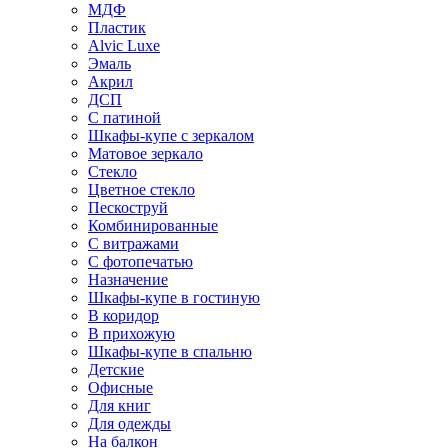
МДФ
Пластик
Alvic Luxe
Эмаль
Акрил
ДСП
С патиной
Шкафы-купе с зеркалом
Матовое зеркало
Стекло
Цветное стекло
Пескоструй
Комбинированные
С витражами
С фотопечатью
Назначение
Шкафы-купе в гостиную
В коридор
В прихожую
Шкафы-купе в спальню
Детские
Офисные
Для книг
Для одежды
На балкон