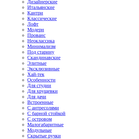
Дизайнерские
Итальянские
Кантри
Классические
Лофт
Модерн
Прованс
Неоклассика
Минимализм
Под старину
Скандинавские
Элитные
Эксклюзивные
Хай-тек
Особенности
Для студии
Для хрущевки
Для дачи
Встроенные
С антресолями
С барной стойкой
С островом
Малогабаритные
Модульные
Скрытые ручки