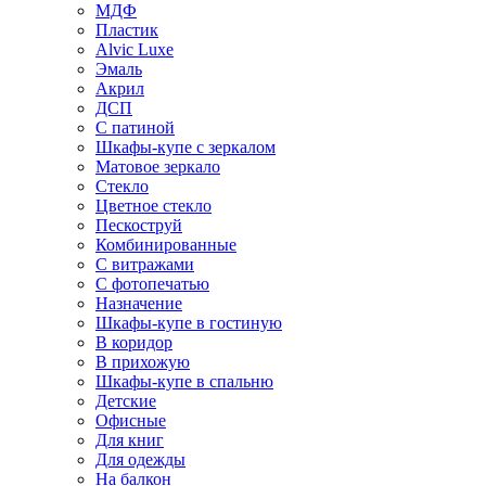
МДФ
Пластик
Alvic Luxe
Эмаль
Акрил
ДСП
С патиной
Шкафы-купе с зеркалом
Матовое зеркало
Стекло
Цветное стекло
Пескоструй
Комбинированные
С витражами
С фотопечатью
Назначение
Шкафы-купе в гостиную
В коридор
В прихожую
Шкафы-купе в спальню
Детские
Офисные
Для книг
Для одежды
На балкон