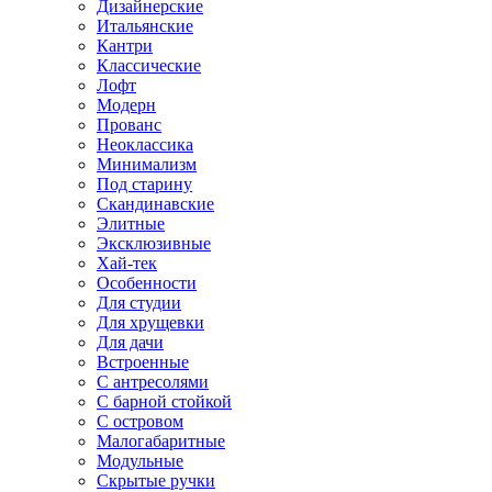
Дизайнерские
Итальянские
Кантри
Классические
Лофт
Модерн
Прованс
Неоклассика
Минимализм
Под старину
Скандинавские
Элитные
Эксклюзивные
Хай-тек
Особенности
Для студии
Для хрущевки
Для дачи
Встроенные
С антресолями
С барной стойкой
С островом
Малогабаритные
Модульные
Скрытые ручки