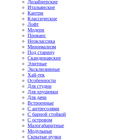
Дизайнерские
Итальянские
Кантри
Классические
Лофт
Модерн
Прованс
Неоклассика
Минимализм
Под старину
Скандинавские
Элитные
Эксклюзивные
Хай-тек
Особенности
Для студии
Для хрущевки
Для дачи
Встроенные
С антресолями
С барной стойкой
С островом
Малогабаритные
Модульные
Скрытые ручки