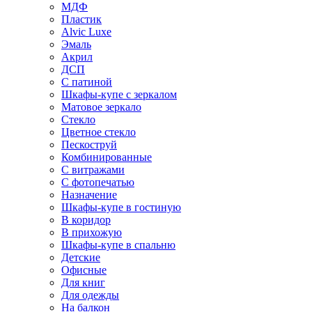
МДФ
Пластик
Alvic Luxe
Эмаль
Акрил
ДСП
С патиной
Шкафы-купе с зеркалом
Матовое зеркало
Стекло
Цветное стекло
Пескоструй
Комбинированные
С витражами
С фотопечатью
Назначение
Шкафы-купе в гостиную
В коридор
В прихожую
Шкафы-купе в спальню
Детские
Офисные
Для книг
Для одежды
На балкон