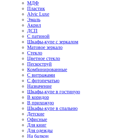
МДФ
Пластик
Alvic Luxe
Эмаль
Акрил
ДСП
С патиной
Шкафы-купе с зеркалом
Матовое зеркало
Стекло
Цветное стекло
Пескоструй
Комбинированные
С витражами
С фотопечатью
Назначение
Шкафы-купе в гостиную
В коридор
В прихожую
Шкафы-купе в спальню
Детские
Офисные
Для книг
Для одежды
На балкон