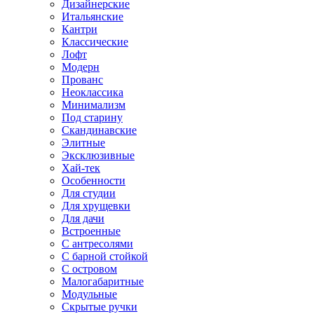
Дизайнерские
Итальянские
Кантри
Классические
Лофт
Модерн
Прованс
Неоклассика
Минимализм
Под старину
Скандинавские
Элитные
Эксклюзивные
Хай-тек
Особенности
Для студии
Для хрущевки
Для дачи
Встроенные
С антресолями
С барной стойкой
С островом
Малогабаритные
Модульные
Скрытые ручки