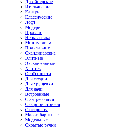
Дизайнерские
Итальянские
Кантри
Классические
Лофт
Модерн
Прованс
Неоклассика
Минимализм
Под старину
Скандинавские
Элитные
Эксклюзивные
Хай-тек
Особенности
Для студии
Для хрущевки
Для дачи
Встроенные
С антресолями
С барной стойкой
С островом
Малогабаритные
Модульные
Скрытые ручки