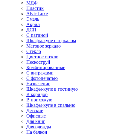
МДФ
Пластик
Alvic Luxe
Эмаль
Акрил
ДСП
С патиной
Шкафы-купе с зеркалом
Матовое зеркало
Стекло
Цветное стекло
Пескоструй
Комбинированные
С витражами
С фотопечатью
Назначение
Шкафы-купе в гостиную
В коридор
В прихожую
Шкафы-купе в спальню
Детские
Офисные
Для книг
Для одежды
На балкон