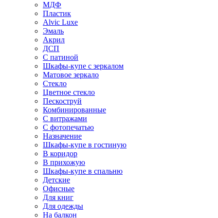
МДФ
Пластик
Alvic Luxe
Эмаль
Акрил
ДСП
С патиной
Шкафы-купе с зеркалом
Матовое зеркало
Стекло
Цветное стекло
Пескоструй
Комбинированные
С витражами
С фотопечатью
Назначение
Шкафы-купе в гостиную
В коридор
В прихожую
Шкафы-купе в спальню
Детские
Офисные
Для книг
Для одежды
На балкон