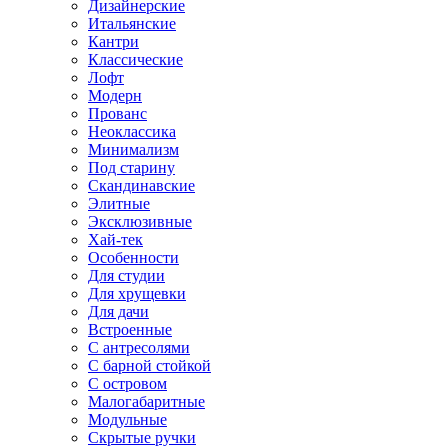
Дизайнерские
Итальянские
Кантри
Классические
Лофт
Модерн
Прованс
Неоклассика
Минимализм
Под старину
Скандинавские
Элитные
Эксклюзивные
Хай-тек
Особенности
Для студии
Для хрущевки
Для дачи
Встроенные
С антресолями
С барной стойкой
С островом
Малогабаритные
Модульные
Скрытые ручки