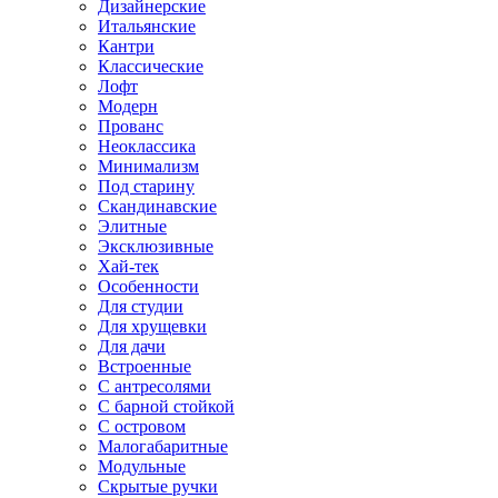
Дизайнерские
Итальянские
Кантри
Классические
Лофт
Модерн
Прованс
Неоклассика
Минимализм
Под старину
Скандинавские
Элитные
Эксклюзивные
Хай-тек
Особенности
Для студии
Для хрущевки
Для дачи
Встроенные
С антресолями
С барной стойкой
С островом
Малогабаритные
Модульные
Скрытые ручки