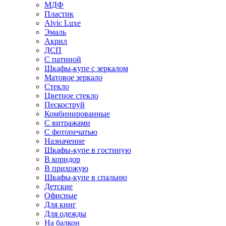
МДФ
Пластик
Alvic Luxe
Эмаль
Акрил
ДСП
С патиной
Шкафы-купе с зеркалом
Матовое зеркало
Стекло
Цветное стекло
Пескоструй
Комбинированные
С витражами
С фотопечатью
Назначение
Шкафы-купе в гостиную
В коридор
В прихожую
Шкафы-купе в спальню
Детские
Офисные
Для книг
Для одежды
На балкон