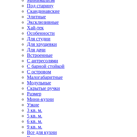
Минимализм
Под старину
Скандинавские
Элитные
Эксклюзивные
Хай-тек
Особенности
Для студии
Для хрущевки
Для дачи
Встроенные
С антресолями
С барной стойкой
С островом
Малогабаритные
Модульные
Скрытые ручки
Размер
Мини-кухни
Узкие
3 кв. м.
5 кв. м.
6 кв. м.
9 кв. м.
Все для кухни