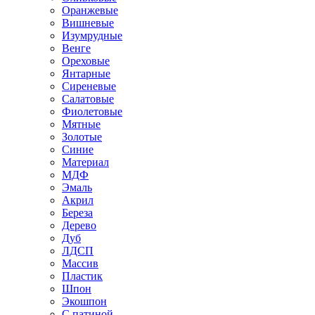
Оранжевые
Вишневые
Изумрудные
Венге
Ореховые
Янтарные
Сиреневые
Салатовые
Фиолетовые
Мятные
Золотые
Синие
Материал
МДФ
Эмаль
Акрил
Береза
Дерево
Дуб
ЛДСП
Массив
Пластик
Шпон
Экошпон
С патиной