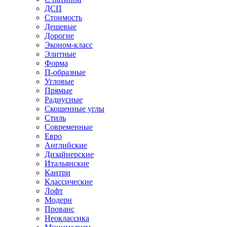
ДСП
Стоимость
Дешевые
Дорогие
Эконом-класс
Элитные
Форма
П-образные
Угловые
Прямые
Радиусные
Скошенные углы
Стиль
Современные
Евро
Английские
Дизайнерские
Итальянские
Кантри
Классические
Лофт
Модерн
Прованс
Неоклассика