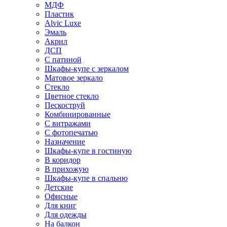
МДФ
Пластик
Alvic Luxe
Эмаль
Акрил
ДСП
С патиной
Шкафы-купе с зеркалом
Матовое зеркало
Стекло
Цветное стекло
Пескоструй
Комбинированные
С витражами
С фотопечатью
Назначение
Шкафы-купе в гостиную
В коридор
В прихожую
Шкафы-купе в спальню
Детские
Офисные
Для книг
Для одежды
На балкон