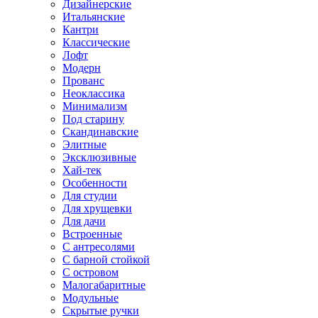
Дизайнерские
Итальянские
Кантри
Классические
Лофт
Модерн
Прованс
Неоклассика
Минимализм
Под старину
Скандинавские
Элитные
Эксклюзивные
Хай-тек
Особенности
Для студии
Для хрущевки
Для дачи
Встроенные
С антресолями
С барной стойкой
С островом
Малогабаритные
Модульные
Скрытые ручки