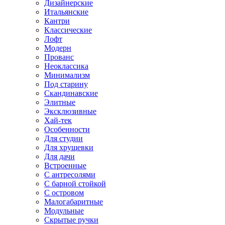
Дизайнерские
Итальянские
Кантри
Классические
Лофт
Модерн
Прованс
Неоклассика
Минимализм
Под старину
Скандинавские
Элитные
Эксклюзивные
Хай-тек
Особенности
Для студии
Для хрущевки
Для дачи
Встроенные
С антресолями
С барной стойкой
С островом
Малогабаритные
Модульные
Скрытые ручки