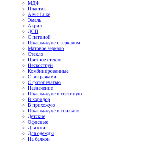
МДФ
Пластик
Alvic Luxe
Эмаль
Акрил
ДСП
С патиной
Шкафы-купе с зеркалом
Матовое зеркало
Стекло
Цветное стекло
Пескоструй
Комбинированные
С витражами
С фотопечатью
Назначение
Шкафы-купе в гостиную
В коридор
В прихожую
Шкафы-купе в спальню
Детские
Офисные
Для книг
Для одежды
На балкон