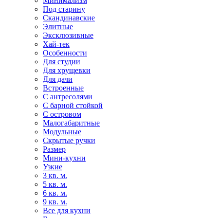
Минимализм
Под старину
Скандинавские
Элитные
Эксклюзивные
Хай-тек
Особенности
Для студии
Для хрущевки
Для дачи
Встроенные
С антресолями
С барной стойкой
С островом
Малогабаритные
Модульные
Скрытые ручки
Размер
Мини-кухни
Узкие
3 кв. м.
5 кв. м.
6 кв. м.
9 кв. м.
Все для кухни