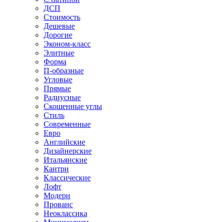
ДСП
Стоимость
Дешевые
Дорогие
Эконом-класс
Элитные
Форма
П-образные
Угловые
Прямые
Радиусные
Скошенные углы
Стиль
Современные
Евро
Английские
Дизайнерские
Итальянские
Кантри
Классические
Лофт
Модерн
Прованс
Неоклассика