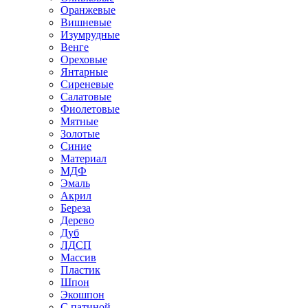
Оранжевые
Вишневые
Изумрудные
Венге
Ореховые
Янтарные
Сиреневые
Салатовые
Фиолетовые
Мятные
Золотые
Синие
Материал
МДФ
Эмаль
Акрил
Береза
Дерево
Дуб
ЛДСП
Массив
Пластик
Шпон
Экошпон
С патиной