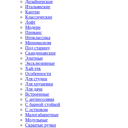
Дизайнерские
Итальянские
Кантри
Классические
Лофт
Модерн
Прованс
Неоклассика
Минимализм
Под старину
Скандинавские
Элитные
Эксклюзивные
Хай-тек
Особенности
Для студии
Для хрущевки
Для дачи
Встроенные
С антресолями
С барной стойкой
С островом
Малогабаритные
Модульные
Скрытые ручки