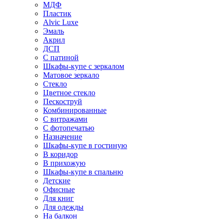
МДФ
Пластик
Alvic Luxe
Эмаль
Акрил
ДСП
С патиной
Шкафы-купе с зеркалом
Матовое зеркало
Стекло
Цветное стекло
Пескоструй
Комбинированные
С витражами
С фотопечатью
Назначение
Шкафы-купе в гостиную
В коридор
В прихожую
Шкафы-купе в спальню
Детские
Офисные
Для книг
Для одежды
На балкон