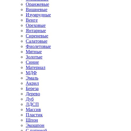
Оранжевые
Вишневые
Изумрудные
Венге
Ореховые
Янтарные
Сиреневые
Салатовые
Фиолетовые
Мятные
Золотые
Синие
Материал
МДФ
Эмаль
Акрил
Береза
Дерево
Дуб
ЛДСП
Массив
Пластик
Шпон
Экошпон
С патиной