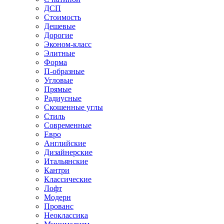
ДСП
Стоимость
Дешевые
Дорогие
Эконом-класс
Элитные
Форма
П-образные
Угловые
Прямые
Радиусные
Скошенные углы
Стиль
Современные
Евро
Английские
Дизайнерские
Итальянские
Кантри
Классические
Лофт
Модерн
Прованс
Неоклассика