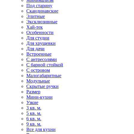
Минимализм
Под старину
Скандинавские
Элитные
Эксклюзивные
Хай-тек
Особенности
Для студии
Для хрущевки
Для дачи
Встроенные
С антресолями
С барной стойкой
С островом
Малогабаритные
Модульные
Скрытые ручки
Размер
Мини-кухни
Узкие
3 кв. м.
5 кв. м.
6 кв. м.
9 кв. м.
Все для кухни