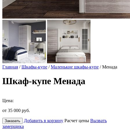
Главная
/
Шкафы-купе
/
Маленькие шкафы-купе
/ Менада
Шкаф-купе Менада
Цена:
от 35 000
руб.
Добавить в корзину
Расчет цены
Вызвать
Заказать
замерщика