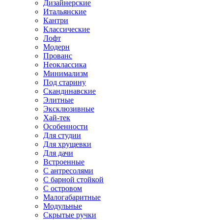
Дизайнерские
Итальянские
Кантри
Классические
Лофт
Модерн
Прованс
Неоклассика
Минимализм
Под старину
Скандинавские
Элитные
Эксклюзивные
Хай-тек
Особенности
Для студии
Для хрущевки
Для дачи
Встроенные
С антресолями
С барной стойкой
С островом
Малогабаритные
Модульные
Скрытые ручки