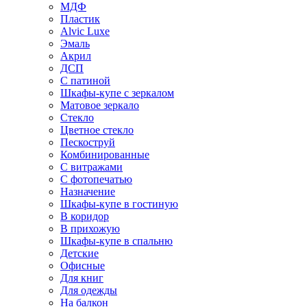
МДФ
Пластик
Alvic Luxe
Эмаль
Акрил
ДСП
С патиной
Шкафы-купе с зеркалом
Матовое зеркало
Стекло
Цветное стекло
Пескоструй
Комбинированные
С витражами
С фотопечатью
Назначение
Шкафы-купе в гостиную
В коридор
В прихожую
Шкафы-купе в спальню
Детские
Офисные
Для книг
Для одежды
На балкон