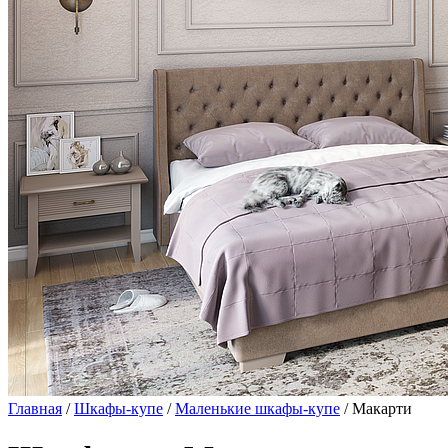
Главная
/
Шкафы-купе
/
Маленькие шкафы-купе
/ Макарти