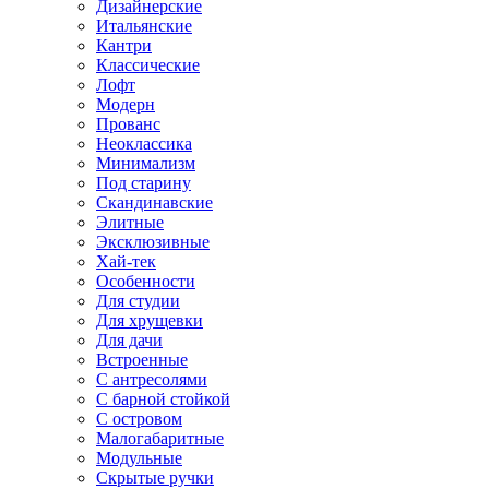
Дизайнерские
Итальянские
Кантри
Классические
Лофт
Модерн
Прованс
Неоклассика
Минимализм
Под старину
Скандинавские
Элитные
Эксклюзивные
Хай-тек
Особенности
Для студии
Для хрущевки
Для дачи
Встроенные
С антресолями
С барной стойкой
С островом
Малогабаритные
Модульные
Скрытые ручки