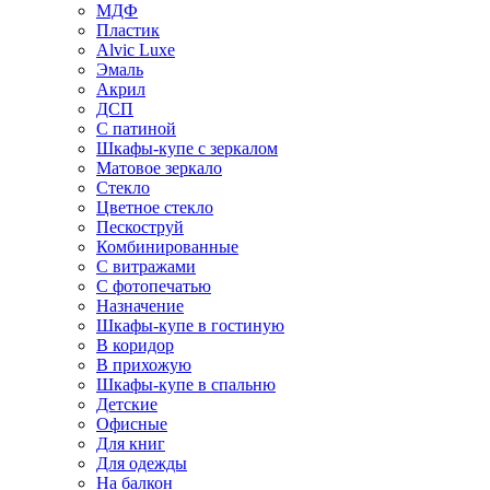
МДФ
Пластик
Alvic Luxe
Эмаль
Акрил
ДСП
С патиной
Шкафы-купе с зеркалом
Матовое зеркало
Стекло
Цветное стекло
Пескоструй
Комбинированные
С витражами
С фотопечатью
Назначение
Шкафы-купе в гостиную
В коридор
В прихожую
Шкафы-купе в спальню
Детские
Офисные
Для книг
Для одежды
На балкон