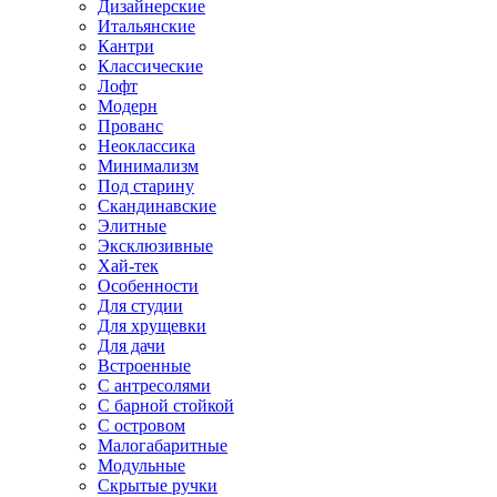
Дизайнерские
Итальянские
Кантри
Классические
Лофт
Модерн
Прованс
Неоклассика
Минимализм
Под старину
Скандинавские
Элитные
Эксклюзивные
Хай-тек
Особенности
Для студии
Для хрущевки
Для дачи
Встроенные
С антресолями
С барной стойкой
С островом
Малогабаритные
Модульные
Скрытые ручки