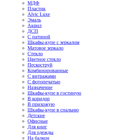
МДФ
Пластик
Alvic Luxe
Эмаль
Акрил
ДСП
С патиной
Шкафы-купе с зеркалом
Матовое зеркало
Стекло
Цветное стекло
Пескоструй
Комбинированные
С витражами
С фотопечатью
Назначение
Шкафы-купе в гостиную
В коридор
В прихожую
Шкафы-купе в спальню
Детские
Офисные
Для книг
Для одежды
На балкон