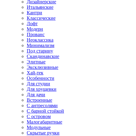
Дизайнерские
Итальянские
Кантри
Классические
Лофт
Модерн
Прованс
Неоклассика
Минимализм
Под старину
Скандинавские
Элитные
Эксклюзивные
Хай-тек
Особенности
Для студии
Для хрущевки
Для дачи
Встроенные
С антресолями
С барной стойкой
С островом
Малогабаритные
Модульные
Скрытые ручки