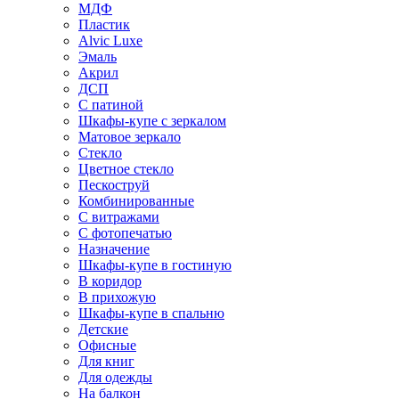
МДФ
Пластик
Alvic Luxe
Эмаль
Акрил
ДСП
С патиной
Шкафы-купе с зеркалом
Матовое зеркало
Стекло
Цветное стекло
Пескоструй
Комбинированные
С витражами
С фотопечатью
Назначение
Шкафы-купе в гостиную
В коридор
В прихожую
Шкафы-купе в спальню
Детские
Офисные
Для книг
Для одежды
На балкон