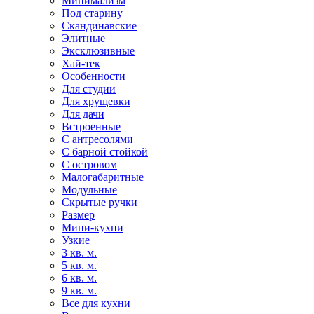
Минимализм
Под старину
Скандинавские
Элитные
Эксклюзивные
Хай-тек
Особенности
Для студии
Для хрущевки
Для дачи
Встроенные
С антресолями
С барной стойкой
С островом
Малогабаритные
Модульные
Скрытые ручки
Размер
Мини-кухни
Узкие
3 кв. м.
5 кв. м.
6 кв. м.
9 кв. м.
Все для кухни