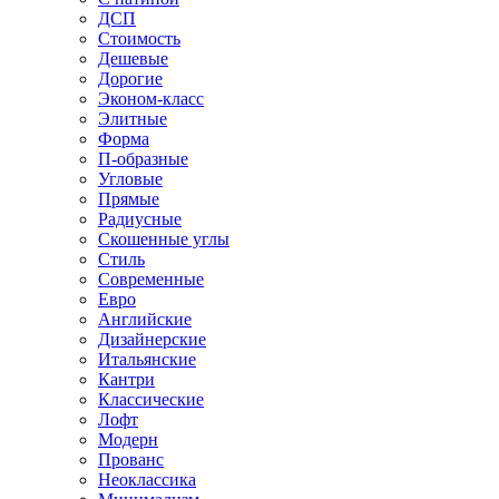
ДСП
Стоимость
Дешевые
Дорогие
Эконом-класс
Элитные
Форма
П-образные
Угловые
Прямые
Радиусные
Скошенные углы
Стиль
Современные
Евро
Английские
Дизайнерские
Итальянские
Кантри
Классические
Лофт
Модерн
Прованс
Неоклассика