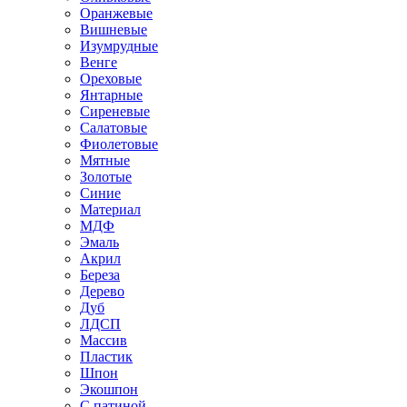
Оранжевые
Вишневые
Изумрудные
Венге
Ореховые
Янтарные
Сиреневые
Салатовые
Фиолетовые
Мятные
Золотые
Синие
Материал
МДФ
Эмаль
Акрил
Береза
Дерево
Дуб
ЛДСП
Массив
Пластик
Шпон
Экошпон
С патиной