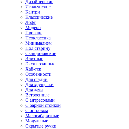
Дизайнерские
Итальянские
Кантри
Классические
Лофт
Модерн
Прованс
Неоклассика
Минимализм
Под старину
Скандинавские
Элитные
Эксклюзивные
Хай-тек
Особенности
Для студии
Для хрущевки
Для дачи
Встроенные
С антресолями
С барной стойкой
С островом
Малогабаритные
Модульные
Скрытые ручки