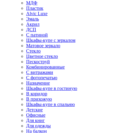
МДФ
Пластик
Alvic Luxe
Эмаль
Акрил
ДСП
С патиной
Шкафы-купе с зеркалом
Матовое зеркало
Стекло
Цветное стекло
Пескоструй
Комбинированные
С витражами
С фотопечатью
Назначение
Шкафы-купе в гостиную
В коридор
В прихожую
Шкафы-купе в спальню
Детские
Офисные
Для книг
Для одежды
На балкон