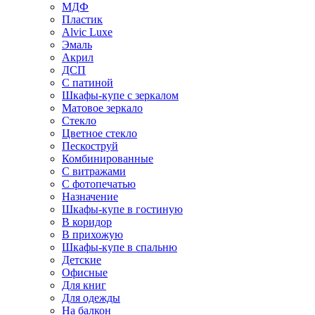
МДФ
Пластик
Alvic Luxe
Эмаль
Акрил
ДСП
С патиной
Шкафы-купе с зеркалом
Матовое зеркало
Стекло
Цветное стекло
Пескоструй
Комбинированные
С витражами
С фотопечатью
Назначение
Шкафы-купе в гостиную
В коридор
В прихожую
Шкафы-купе в спальню
Детские
Офисные
Для книг
Для одежды
На балкон