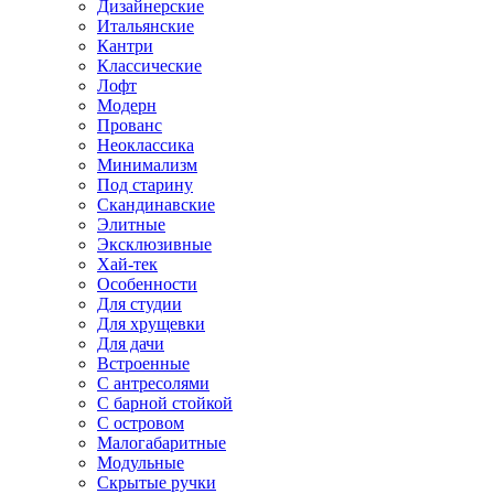
Дизайнерские
Итальянские
Кантри
Классические
Лофт
Модерн
Прованс
Неоклассика
Минимализм
Под старину
Скандинавские
Элитные
Эксклюзивные
Хай-тек
Особенности
Для студии
Для хрущевки
Для дачи
Встроенные
С антресолями
С барной стойкой
С островом
Малогабаритные
Модульные
Скрытые ручки