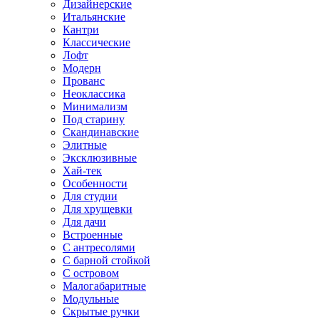
Дизайнерские
Итальянские
Кантри
Классические
Лофт
Модерн
Прованс
Неоклассика
Минимализм
Под старину
Скандинавские
Элитные
Эксклюзивные
Хай-тек
Особенности
Для студии
Для хрущевки
Для дачи
Встроенные
С антресолями
С барной стойкой
С островом
Малогабаритные
Модульные
Скрытые ручки