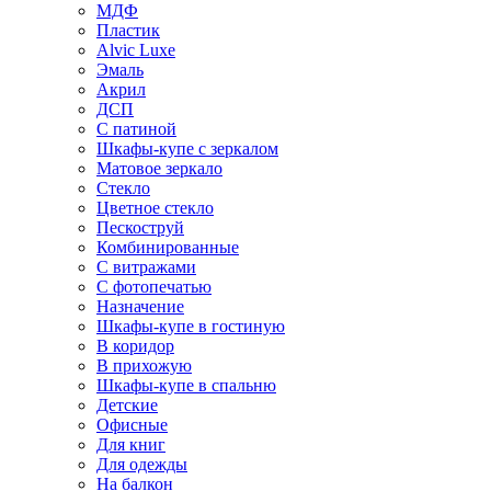
МДФ
Пластик
Alvic Luxe
Эмаль
Акрил
ДСП
С патиной
Шкафы-купе с зеркалом
Матовое зеркало
Стекло
Цветное стекло
Пескоструй
Комбинированные
С витражами
С фотопечатью
Назначение
Шкафы-купе в гостиную
В коридор
В прихожую
Шкафы-купе в спальню
Детские
Офисные
Для книг
Для одежды
На балкон