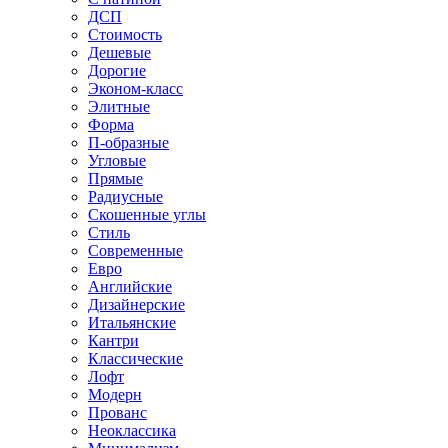
ДСП
Стоимость
Дешевые
Дорогие
Эконом-класс
Элитные
Форма
П-образные
Угловые
Прямые
Радиусные
Скошенные углы
Стиль
Современные
Евро
Английские
Дизайнерские
Итальянские
Кантри
Классические
Лофт
Модерн
Прованс
Неоклассика