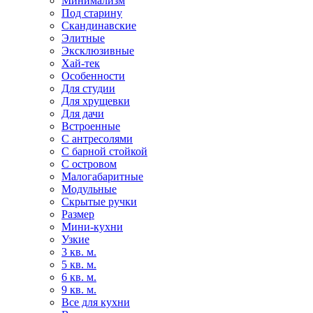
Минимализм
Под старину
Скандинавские
Элитные
Эксклюзивные
Хай-тек
Особенности
Для студии
Для хрущевки
Для дачи
Встроенные
С антресолями
С барной стойкой
С островом
Малогабаритные
Модульные
Скрытые ручки
Размер
Мини-кухни
Узкие
3 кв. м.
5 кв. м.
6 кв. м.
9 кв. м.
Все для кухни