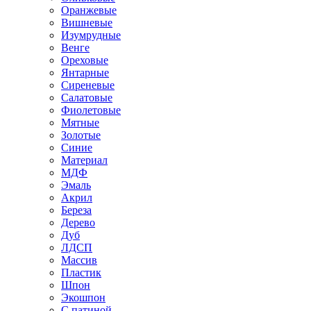
Оранжевые
Вишневые
Изумрудные
Венге
Ореховые
Янтарные
Сиреневые
Салатовые
Фиолетовые
Мятные
Золотые
Синие
Материал
МДФ
Эмаль
Акрил
Береза
Дерево
Дуб
ЛДСП
Массив
Пластик
Шпон
Экошпон
С патиной