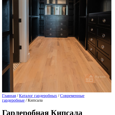
Главная
/
Каталог гардеробных
/
Современные
гардеробные
/ Кипсала
Гардеробная Кипсала