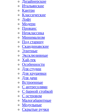
Дизайнерские
Итальянские
Кантри
Классические
Лофт
Модерн
Прованс
Неоклассика
Минимализм
Под старину
Скандинавские
Элитные
Эксклюзивные
Хай-тек
Особенности
Для студии
Для хрущевки
Для дачи
Встроенные
С антресолями
С барной стойкой
С островом
Малогабаритные
Модульные
Скрытые ручки