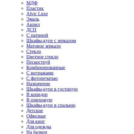
МДФ
Пластик
Alvic Luxe
Эмаль
Акрил
ДСП
С патиной
Шкафы-купе с зеркалом
Матовое зеркало
Стекло
Цветное стекло
Пескоструй
Комбинированные
С витражами
С фотопечатью
Назначение
Шкафы-купе в гостиную
В коридор
В прихожую
Шкафы-купе в спальню
Детские
Офисные
Для книг
Для одежды
На балкон