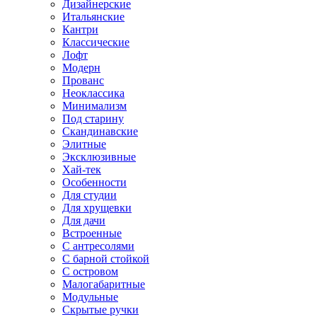
Дизайнерские
Итальянские
Кантри
Классические
Лофт
Модерн
Прованс
Неоклассика
Минимализм
Под старину
Скандинавские
Элитные
Эксклюзивные
Хай-тек
Особенности
Для студии
Для хрущевки
Для дачи
Встроенные
С антресолями
С барной стойкой
С островом
Малогабаритные
Модульные
Скрытые ручки