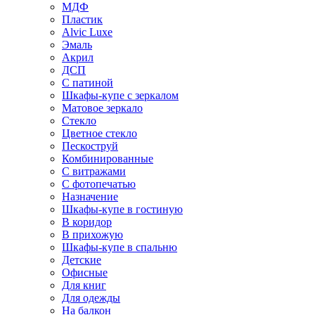
МДФ
Пластик
Alvic Luxe
Эмаль
Акрил
ДСП
С патиной
Шкафы-купе с зеркалом
Матовое зеркало
Стекло
Цветное стекло
Пескоструй
Комбинированные
С витражами
С фотопечатью
Назначение
Шкафы-купе в гостиную
В коридор
В прихожую
Шкафы-купе в спальню
Детские
Офисные
Для книг
Для одежды
На балкон