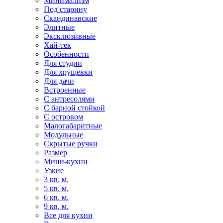
Минимализм
Под старину
Скандинавские
Элитные
Эксклюзивные
Хай-тек
Особенности
Для студии
Для хрущевки
Для дачи
Встроенные
С антресолями
С барной стойкой
С островом
Малогабаритные
Модульные
Скрытые ручки
Размер
Мини-кухни
Узкие
3 кв. м.
5 кв. м.
6 кв. м.
9 кв. м.
Все для кухни