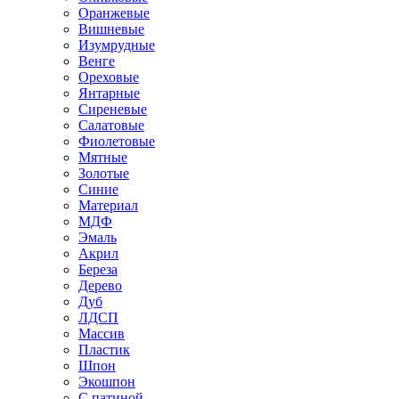
Оранжевые
Вишневые
Изумрудные
Венге
Ореховые
Янтарные
Сиреневые
Салатовые
Фиолетовые
Мятные
Золотые
Синие
Материал
МДФ
Эмаль
Акрил
Береза
Дерево
Дуб
ЛДСП
Массив
Пластик
Шпон
Экошпон
С патиной