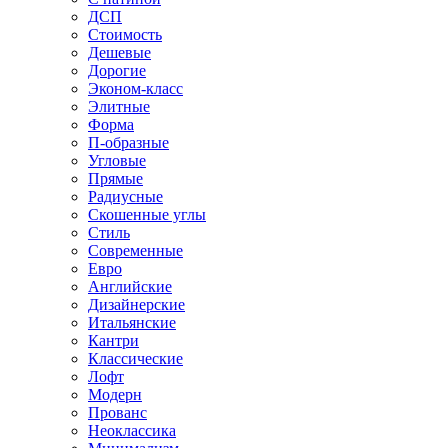
ДСП
Стоимость
Дешевые
Дорогие
Эконом-класс
Элитные
Форма
П-образные
Угловые
Прямые
Радиусные
Скошенные углы
Стиль
Современные
Евро
Английские
Дизайнерские
Итальянские
Кантри
Классические
Лофт
Модерн
Прованс
Неоклассика