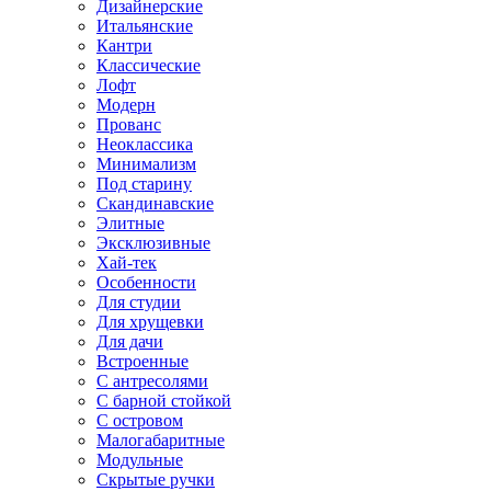
Дизайнерские
Итальянские
Кантри
Классические
Лофт
Модерн
Прованс
Неоклассика
Минимализм
Под старину
Скандинавские
Элитные
Эксклюзивные
Хай-тек
Особенности
Для студии
Для хрущевки
Для дачи
Встроенные
С антресолями
С барной стойкой
С островом
Малогабаритные
Модульные
Скрытые ручки