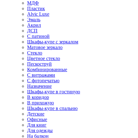
МДФ
Пластик
Alvic Luxe
Эмаль
Акрил
ДСП
С патиной
Шкафы-купе с зеркалом
Матовое зеркало
Стекло
Цветное стекло
Пескоструй
Комбинированные
С витражами
С фотопечатью
Назначение
Шкафы-купе в гостиную
В коридор
В прихожую
Шкафы-купе в спальню
Детские
Офисные
Для книг
Для одежды
На балкон