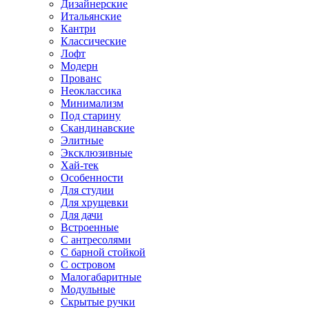
Дизайнерские
Итальянские
Кантри
Классические
Лофт
Модерн
Прованс
Неоклассика
Минимализм
Под старину
Скандинавские
Элитные
Эксклюзивные
Хай-тек
Особенности
Для студии
Для хрущевки
Для дачи
Встроенные
С антресолями
С барной стойкой
С островом
Малогабаритные
Модульные
Скрытые ручки