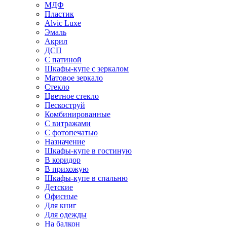
МДФ
Пластик
Alvic Luxe
Эмаль
Акрил
ДСП
С патиной
Шкафы-купе с зеркалом
Матовое зеркало
Стекло
Цветное стекло
Пескоструй
Комбинированные
С витражами
С фотопечатью
Назначение
Шкафы-купе в гостиную
В коридор
В прихожую
Шкафы-купе в спальню
Детские
Офисные
Для книг
Для одежды
На балкон