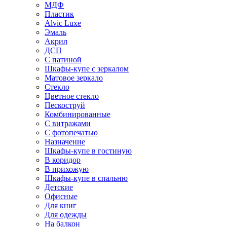
МДФ
Пластик
Alvic Luxe
Эмаль
Акрил
ДСП
С патиной
Шкафы-купе с зеркалом
Матовое зеркало
Стекло
Цветное стекло
Пескоструй
Комбинированные
С витражами
С фотопечатью
Назначение
Шкафы-купе в гостиную
В коридор
В прихожую
Шкафы-купе в спальню
Детские
Офисные
Для книг
Для одежды
На балкон