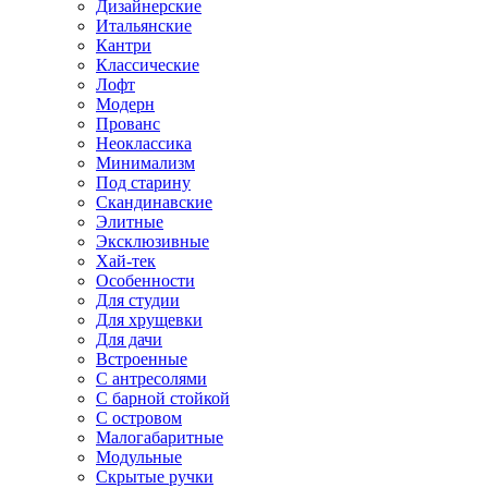
Дизайнерские
Итальянские
Кантри
Классические
Лофт
Модерн
Прованс
Неоклассика
Минимализм
Под старину
Скандинавские
Элитные
Эксклюзивные
Хай-тек
Особенности
Для студии
Для хрущевки
Для дачи
Встроенные
С антресолями
С барной стойкой
С островом
Малогабаритные
Модульные
Скрытые ручки