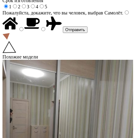
Срок изготовления
1
2
3
4
5
Пожалуйста, докажите, что вы человек, выбрав
Самолёт
.
Похожие модели