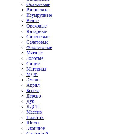
Оранжевые
Вишневые
Изумрудные
Венге
Ореховые
Янтарные
Сиреневые
Салатовые
Фиолетовые
Мятные
Золотые
Синие
Материал
МДФ
Эмаль
Акрил
Береза
Дерево
Дуб
ЛДСП
Массив
Пластик
Шпон
Экошпон
С патиной