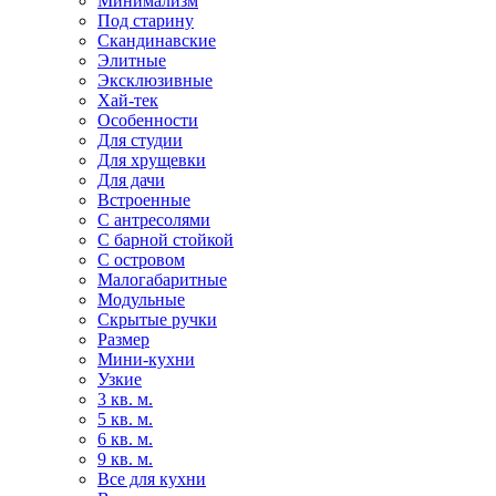
Минимализм
Под старину
Скандинавские
Элитные
Эксклюзивные
Хай-тек
Особенности
Для студии
Для хрущевки
Для дачи
Встроенные
С антресолями
С барной стойкой
С островом
Малогабаритные
Модульные
Скрытые ручки
Размер
Мини-кухни
Узкие
3 кв. м.
5 кв. м.
6 кв. м.
9 кв. м.
Все для кухни