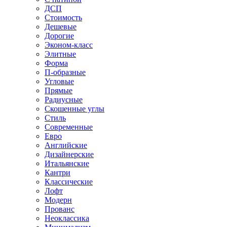
ДСП
Стоимость
Дешевые
Дорогие
Эконом-класс
Элитные
Форма
П-образные
Угловые
Прямые
Радиусные
Скошенные углы
Стиль
Современные
Евро
Английские
Дизайнерские
Итальянские
Кантри
Классические
Лофт
Модерн
Прованс
Неоклассика