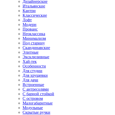
Дизайнерские
Итальянские
Кантри
Классические
Лофт
Модерн
Прованс
Неоклассика
Минимализм
Под старину
Скандинавские
Элитные
Эксклюзивные
Хай-тек
Особенности
Для студии
Для хрущевки
Для дачи
Встроенные
С антресолями
С барной стойкой
С островом
Малогабаритные
Модульные
Скрытые ручки