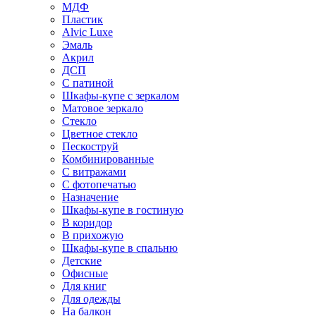
МДФ
Пластик
Alvic Luxe
Эмаль
Акрил
ДСП
С патиной
Шкафы-купе с зеркалом
Матовое зеркало
Стекло
Цветное стекло
Пескоструй
Комбинированные
С витражами
С фотопечатью
Назначение
Шкафы-купе в гостиную
В коридор
В прихожую
Шкафы-купе в спальню
Детские
Офисные
Для книг
Для одежды
На балкон