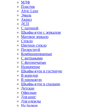
МДФ
Пластик
Alvic Luxe
Эмаль
Акрил
ДСП
С патиной
Шкафы-купе с зеркалом
Матовое зеркало
Стекло
Цветное стекло
Пескоструй
Комбинированные
С витражами
С фотопечатью
Назначение
Шкафы-купе в гостиную
В коридор
В прихожую
Шкафы-купе в спальню
Детские
Офисные
Для книг
Для одежды
На балкон