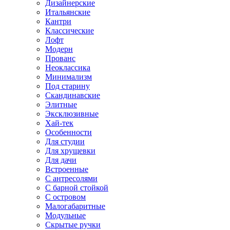
Дизайнерские
Итальянские
Кантри
Классические
Лофт
Модерн
Прованс
Неоклассика
Минимализм
Под старину
Скандинавские
Элитные
Эксклюзивные
Хай-тек
Особенности
Для студии
Для хрущевки
Для дачи
Встроенные
С антресолями
С барной стойкой
С островом
Малогабаритные
Модульные
Скрытые ручки