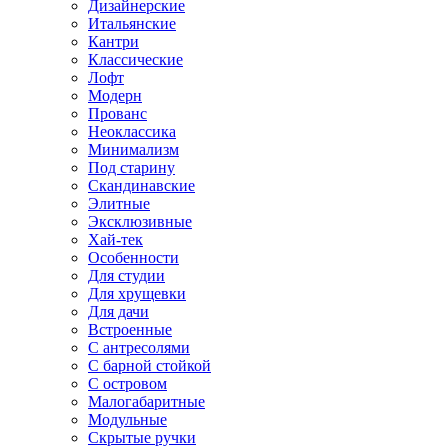
Дизайнерские
Итальянские
Кантри
Классические
Лофт
Модерн
Прованс
Неоклассика
Минимализм
Под старину
Скандинавские
Элитные
Эксклюзивные
Хай-тек
Особенности
Для студии
Для хрущевки
Для дачи
Встроенные
С антресолями
С барной стойкой
С островом
Малогабаритные
Модульные
Скрытые ручки