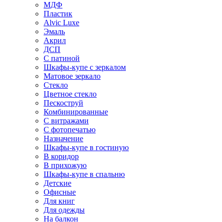
МДФ
Пластик
Alvic Luxe
Эмаль
Акрил
ДСП
С патиной
Шкафы-купе с зеркалом
Матовое зеркало
Стекло
Цветное стекло
Пескоструй
Комбинированные
С витражами
С фотопечатью
Назначение
Шкафы-купе в гостиную
В коридор
В прихожую
Шкафы-купе в спальню
Детские
Офисные
Для книг
Для одежды
На балкон