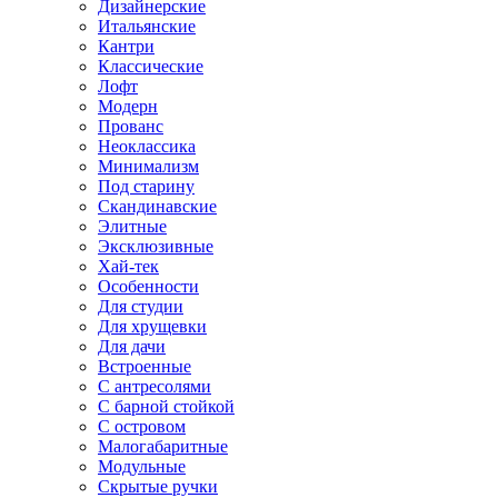
Дизайнерские
Итальянские
Кантри
Классические
Лофт
Модерн
Прованс
Неоклассика
Минимализм
Под старину
Скандинавские
Элитные
Эксклюзивные
Хай-тек
Особенности
Для студии
Для хрущевки
Для дачи
Встроенные
С антресолями
С барной стойкой
С островом
Малогабаритные
Модульные
Скрытые ручки