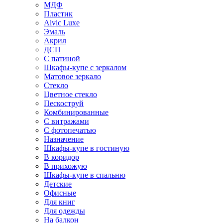
МДФ
Пластик
Alvic Luxe
Эмаль
Акрил
ДСП
С патиной
Шкафы-купе с зеркалом
Матовое зеркало
Стекло
Цветное стекло
Пескоструй
Комбинированные
С витражами
С фотопечатью
Назначение
Шкафы-купе в гостиную
В коридор
В прихожую
Шкафы-купе в спальню
Детские
Офисные
Для книг
Для одежды
На балкон