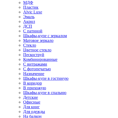
МДФ
Пластик
Alvic Luxe
Эмаль
Акрил
ДСП
С патиной
Шкафы-купе с зеркалом
Матовое зеркало
Стекло
Цветное стекло
Пескоструй
Комбинированные
С витражами
С фотопечатью
Назначение
Шкафы-купе в гостиную
В коридор
В прихожую
Шкафы-купе в спальню
Детские
Офисные
Для книг
Для одежды
На балкон