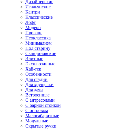
Дизайнерские
Итальянские
Кантри
Классические
Лофт
Модерн
Прованс
Неоклассика
Минимализм
Под старину
Скандинавские
Элитные
Эксклюзивные
Хай-тек
Особенности
Для студии
Для хрущевки
Для дачи
Встроенные
С антресолями
С барной стойкой
С островом
Малогабаритные
Модульные
Скрытые ручки