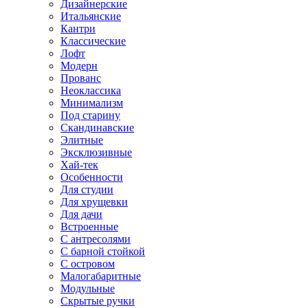
Дизайнерские
Итальянские
Кантри
Классические
Лофт
Модерн
Прованс
Неоклассика
Минимализм
Под старину
Скандинавские
Элитные
Эксклюзивные
Хай-тек
Особенности
Для студии
Для хрущевки
Для дачи
Встроенные
С антресолями
С барной стойкой
С островом
Малогабаритные
Модульные
Скрытые ручки