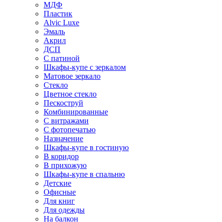
МДФ
Пластик
Alvic Luxe
Эмаль
Акрил
ДСП
С патиной
Шкафы-купе с зеркалом
Матовое зеркало
Стекло
Цветное стекло
Пескоструй
Комбинированные
С витражами
С фотопечатью
Назначение
Шкафы-купе в гостиную
В коридор
В прихожую
Шкафы-купе в спальню
Детские
Офисные
Для книг
Для одежды
На балкон