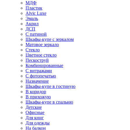
МДФ
Пластик
Alvic Luxe
Эмаль
Акрил
ДСП
С патиной
Шкафы-купе с зеркалом
Матовое зеркало
Стекло
Цветное стекло
Пескоструй
Комбинированные
С витражами
С фотопечатью
Назначение
Шкафы-купе в гостиную
В коридор
В прихожую
Шкафы-купе в спальню
Детские
Офисные
Для книг
Для одежды
На балкон