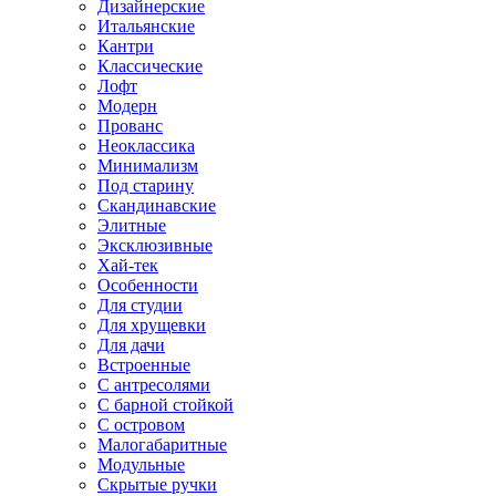
Дизайнерские
Итальянские
Кантри
Классические
Лофт
Модерн
Прованс
Неоклассика
Минимализм
Под старину
Скандинавские
Элитные
Эксклюзивные
Хай-тек
Особенности
Для студии
Для хрущевки
Для дачи
Встроенные
С антресолями
С барной стойкой
С островом
Малогабаритные
Модульные
Скрытые ручки